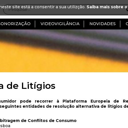
neste site está a consentir a sua utilizção.
Saiba mais sobre o
SONORIZAÇÃO
VIDEOVIGILÂNCIA
NOVIDADES
 de Litígios
midor pode recorrer à Plataforma Europeia de Res
seguintes entidades de resolução alternativa de litígios d
rbitragem de Conflitos de Consumo
isboa