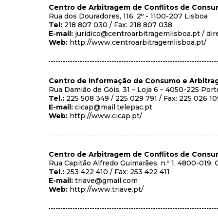
Centro de Arbitragem de Conflitos de Consu
Rua dos Douradores, 116, 2º - 1100-207 Lisboa
Tel:
218 807 030 / Fax: 218 807 038
E-mail:
juridico@centroarbitragemlisboa.pt / di
Web:
http://www.centroarbitragemlisboa.pt/
Centro de Informação de Consumo e Arbitra
Rua Damião de Góis, 31 – Loja 6 – 4050-225 Port
Tel.:
225 508 349 / 225 029 791 / Fax: 225 026 1
E-mail:
cicap@mail.telepac.pt
Web:
http://www.cicap.pt/
Centro de Arbitragem de Conflitos de Consumo
Rua Capitão Alfredo Guimarães, n.º 1, 4800-019,
Tel.:
253 422 410 / Fax: 253 422 411
E-mail:
triave@gmail.com
Web:
http://www.triave.pt/