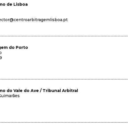
mo de Lisboa
rector@centroarbitragemlisboa.pt
gem do Porto
o
09
 do Vale do Ave / Tribunal Arbitral
 Guimarães