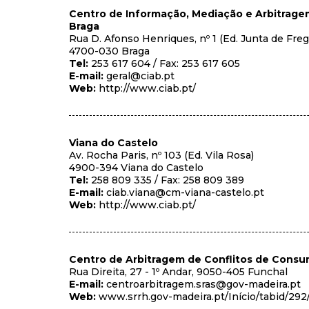
Centro de Informação, Mediação e Arbitrage
Braga
Rua D. Afonso Henriques, nº 1 (Ed. Junta de Freg
4700-030 Braga
Tel:
253 617 604 / Fax: 253 617 605
E-mail:
geral@ciab.pt
Web:
http://www.ciab.pt/
Viana do Castelo
Av. Rocha Paris, nº 103 (Ed. Vila Rosa)
4900-394 Viana do Castelo
Tel:
258 809 335 / Fax: 258 809 389
E-mail:
ciab.viana@cm-viana-castelo.pt
Web:
http://www.ciab.pt/
Centro de Arbitragem de Conflitos de Cons
Rua Direita, 27 - 1º Andar, 9050-405 Funchal
E-mail:
centroarbitragem.sras@gov-madeira.pt
Web:
www.srrh.gov-madeira.pt/Início/tabid/292