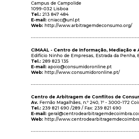
Campus de Campolide
1099-032 Lisboa
Tel.:
213 847 484
E-mail:
cniacc@unl.pt
Web:
http://www.arbitragemdeconsumo.org/
CIMAAL - Centro de Informação, Mediação e 
Edifício Ninho de Empresas, Estrada da Penha, 
Tel.:
289 823 135
E-mail:
apoio@consumidoronline.pt
Web:
http://www.consumidoronline.pt/
Centro de Arbitragem de Conflitos de Consu
Av.
Fernão Magalhães, n.º 240, 1º - 3000-172 Co
Tel.:
239 821 690 /289 / Fax: 239 821 690
E-mail:
geral@centrodearbitragemdecoimbra.c
Web:
http://www.centrodearbitragemdecoimbr