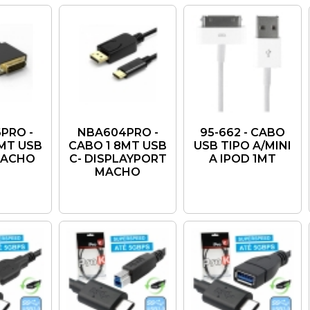
PRO -
NBA604PRO -
95-662 - CABO
8MT USB
CABO 1 8MT USB
USB TIPO A/MINI
 MACHO
C- DISPLAYPORT
A IPOD 1MT
MACHO