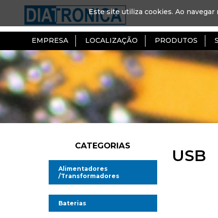
Este site utiliza cookies. Ao navegar 
EMPRESA
LOCALIZAÇÃO
PRODUTOS
CATEGORIAS
USB
Alimentadores
/Transformadores
Alimentadores AC/DC
Baterias
Alimentadores AC/AC