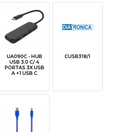
UA090C - HUB
CUSB318/1
USB 3.0 C/ 4
PORTAS 3X USB
A +1 USB C