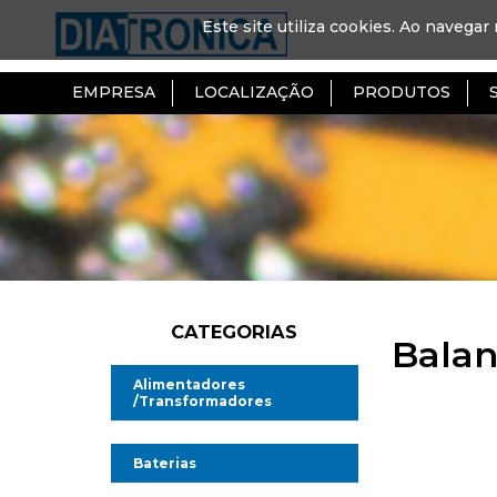
Este site utiliza cookies. Ao navegar 
EMPRESA
LOCALIZAÇÃO
PRODUTOS
CATEGORIAS
Bala
Alimentadores
/Transformadores
Alimentadores AC/DC
Baterias
Alimentadores AC/AC