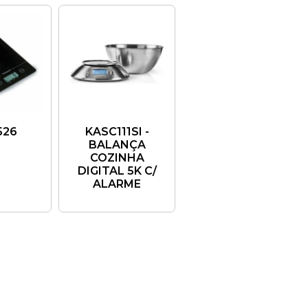
526
KASC111SI -
BALANÇA
COZINHA
DIGITAL 5K C/
ALARME