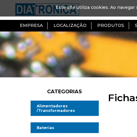
Este site utiliza cookies. Ao navegar 
EMPRESA
LOCALIZAÇÃO
PRODUTOS
CATEGORIAS
Ficha
Alimentadores
/Transformadores
Alimentadores AC/DC
Baterias
Alimentadores AC/AC