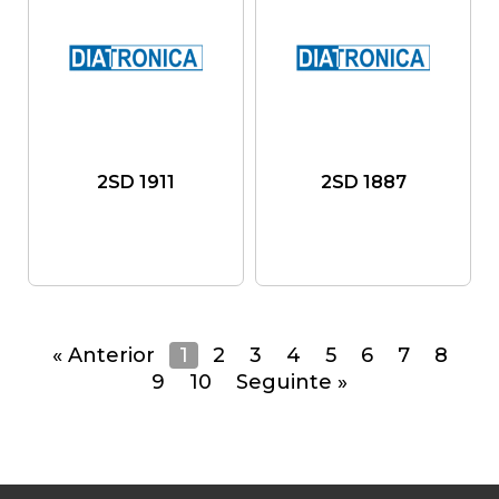
2SD 1911
2SD 1887
« Anterior
1
2
3
4
5
6
7
8
9
10
Seguinte »