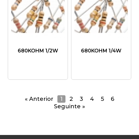
680KOHM 1/2W
680KOHM 1/4W
« Anterior
1
2
3
4
5
6
Seguinte »