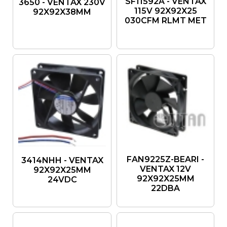
SF11592A - VENTAX
3650 - VENTAX 230V
115V 92X92X25
92X92X38MM
030CFM RLMT MET
FAN9225Z-BEARI -
3414NHH - VENTAX
VENTAX 12V
92X92X25MM
92X92X25MM
24VDC
22DBA