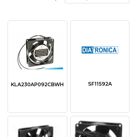
SF11592A
KLA230AP092CBWH