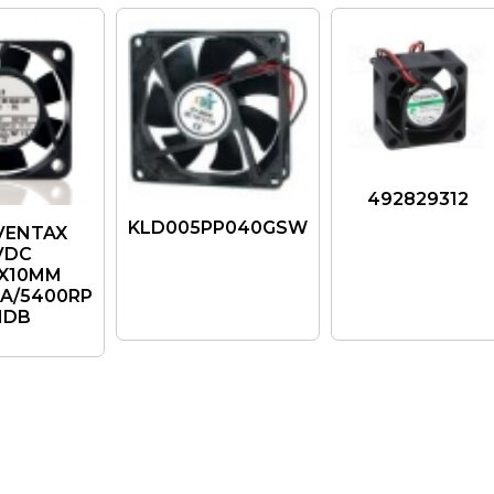
492829312
KLD005PP040GSW
 VENTAX
VDC
X10MM
A/5400RP
1DB