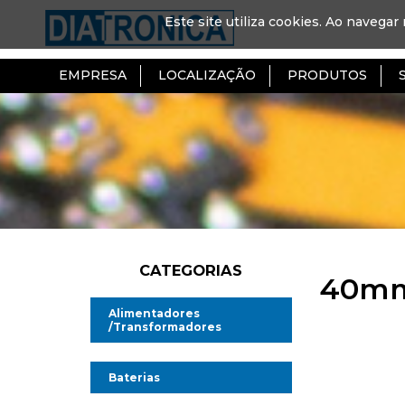
Este site utiliza cookies. Ao navegar 
EMPRESA
LOCALIZAÇÃO
PRODUTOS
CATEGORIAS
40mm
Alimentadores
/Transformadores
Alimentadores AC/DC
Baterias
Alimentadores AC/AC