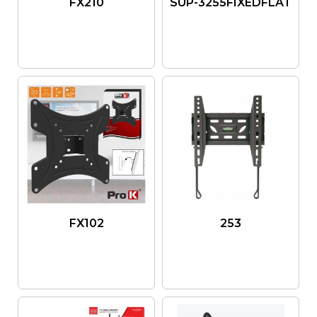
FX210
SUP-3255FIXEDFLAT
FX102
253